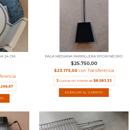
A 24 CM
PALA MEDIANA PARRILLERA EPOXI NEGRO
.
$25.750,00
$23.175,00
con
Transferencia
ferencia
3
cuotas sin interés de
$8.583,33
.266,67