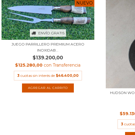
NUEVO
ENVÍO GRATIS
JUEGO PARRILLERO PREMIIUM ACERO
INOXIDAB...
$139.200,00
$125.280,00
con
Transferencia
3
cuotas sin interés de
$46.400,00
AGREGAR AL CARRITO
HUDSON WOK
$59.1
3
cuotas