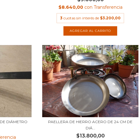
$8.640,00
con
Transferencia
3
cuotas sin interés de
$3.200,00
 DE DIÁMETRO
PAELLERA DE HIERRO ACERO DE 24 CM DE
DIÁ...
$13.800,00
ferencia