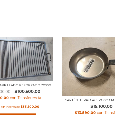
PARRILLADO REFORZADO 70X50
$100.500,00
200,00
50,00
con
Transferencia
SARTÉN HIERRO ACERO 22 CM
$15.100,00
 sin interés de
$33.500,00
$13.590,00
con
Trans