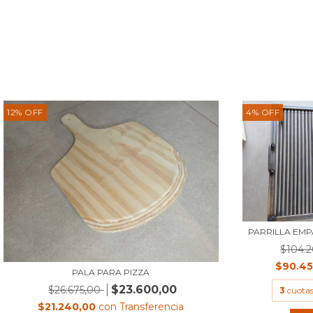
12
%
OFF
4
%
OFF
PARRILLA EM
$104.
$90.4
PALA PARA PIZZA
$23.600,00
$26.675,00
3
cuotas
$21.240,00
con
Transferencia