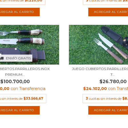
s sin interés de
$1.220,00
3
cuotas sin interés de
$9
ENVÍO GRATIS
IERTOS PARRILLEROS INOX
JUEGO CUBIERTOS PARRILLERO
PREMIUM...
T...
$100.700,00
$26.780,00
30,00
con
Transferencia
$24.102,00
con
Trans
 sin interés de
$33.566,67
3
cuotas sin interés de
$8