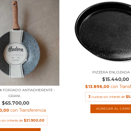
PIZZERA ENLOZADA 
$15.440,00
$13.896,00
con
Trans
 FORJADO ANTIADHERENTE -
GRANI...
3
cuotas sin interés de
$5
$65.700,00
30,00
con
Transferencia
 sin interés de
$21.900,00