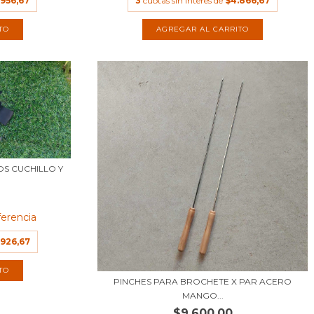
.956,67
3
cuotas sin interés de
$4.866,67
S CUCHILLO Y
ferencia
.926,67
PINCHES PARA BROCHETE X PAR ACERO
MANGO...
$9.600,00