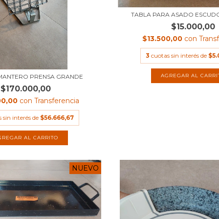
TABLA PARA ASADO ESCUD
$15.000,00
$13.500,00
con
Trans
3
cuotas sin interés de
$5
AGREGAR AL CARRI
MANTERO PRENSA GRANDE
$170.000,00
00,00
con
Transferencia
 sin interés de
$56.666,67
NUEVO