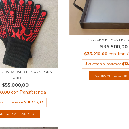
PLANCHA BIFERA 1 HO
$36.900,00
$33.210,00
con
Trans
3
cuotas sin interés de
$12
S PARA PARRILLA ASADOR Y
HORNO...
$55.000,00
00,00
con
Transferencia
 sin interés de
$18.333,33