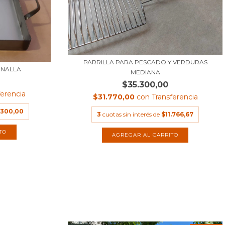
PARRILLA PARA PESCADO Y VERDURAS
RNALLA
MEDIANA
$35.300,00
ferencia
$31.770,00
con
Transferencia
.300,00
3
cuotas sin interés de
$11.766,67