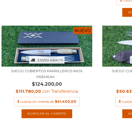
3
cuota
NUEVO
ENVÍO GRATIS
JUEGO CUBIERTOS PARRILLEROS INOX
JUEGO CUB
PREMIUM...
$124.200,00
$111.780,00
con
Transferencia
$90.6
3
cuotas sin interés de
$41.400,00
3
cuotas
AGREGAR AL CARRITO