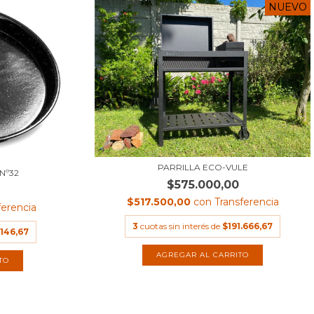
NUEVO
PARRILLA ECO-VULE
Nº32
$575.000,00
$517.500,00
con
Transferencia
ferencia
3
cuotas sin interés de
$191.666,67
.146,67