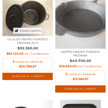
ENVÍO GRATIS
OLLA DE HIERRO FUNDIDO
MEDIANA 5LTS
$92.360,00
SARTÉN HIERRO FUNDIDO
$83.124,00
con
Transferencia
MEDIANA
$40.700,00
3
cuotas sin interés de
$36.630,00
con
Transferencia
$30.786,67
3
cuotas sin interés de
$13.566,67