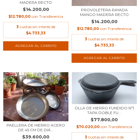
MADERA RECTO
$14.200,00
PROVOLETERA RAYADA
MANGO MADERA RECTO
$12.780,00
con
Transferencia
$14.200,00
3
cuotas sin interés de
$12.780,00
con
Transferencia
$4.733,33
3
cuotas sin interés de
$4.733,33
OLLA DE HIERRO FUNDIDO Nº1
TAPA DOBLE FU...
$77.800,00
PAELLERA DE HIERRO ACERO
$70.020,00
con
Transferencia
DE 45 CM DE DIÁ...
$39.600,00
3
cuotas sin interés de