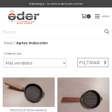
Ederelogia - la ciencia del buen comer
MENÚ
0
Inicio
/
Aptos inducción
Ordenar por
FILTRAR
PROVOLETERA MANGO