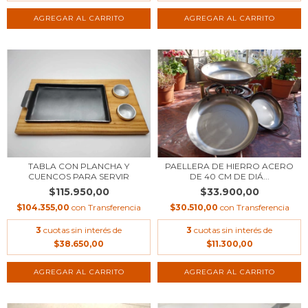
TABLA CON PLANCHA Y
PAELLERA DE HIERRO ACERO
CUENCOS PARA SERVIR
DE 40 CM DE DIÁ...
$115.950,00
$33.900,00
$104.355,00
con
Transferencia
$30.510,00
con
Transferencia
3
cuotas sin interés de
3
cuotas sin interés de
$38.650,00
$11.300,00